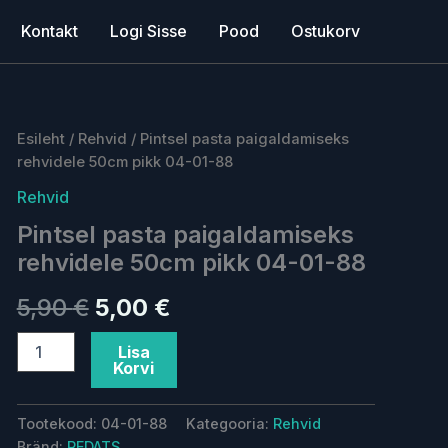
Kontakt
Logi Sisse
Pood
Ostukorv
Pintsel
Esileht
/
Rehvid
/ Pintsel pasta paigaldamiseks
Algne
Current
pasta
rehvidele 50cm pikk 04-01-88
paigaldamiseks
hind
price
Rehvid
rehvidele
oli:
is:
50cm
Pintsel pasta paigaldamiseks
pikk
5,90 €.
5,00 €.
rehvidele 50cm pikk 04-01-88
04-
01-
88
5,90
€
5,00
€
kogus
Lisa
Korvi
Tootekood:
04-01-88
Kategooria:
Rehvid
Bränd:
REDATS