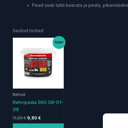
Pead saab lahti keerata ja pesta, pikendades 
Seotud tooted
Algne
Current
Sale!
hind
price
oli:
is:
11,50 €.
9,80 €.
Rehvid
Rehvipasta 5KG 08-01-
08
11,50
€
9,80
€