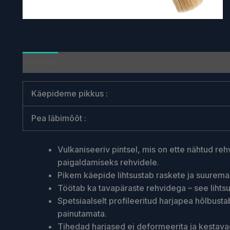
Kirjeldus
Käepideme pikkus
:
Pea läbimõõt
:
Vulkaniseeriv pintsel, mis on ette nähtud re
paigaldamiseks rehvidele.
Pikem käepide lihtsustab raskete ja suurema
Töötab ka tavapäraste rehvidega – see lihtsu
Spetsiaalselt profileeritud harjapea hõlbustab
painutamata.
Tihedad harjased ei deformeerita ja kestava