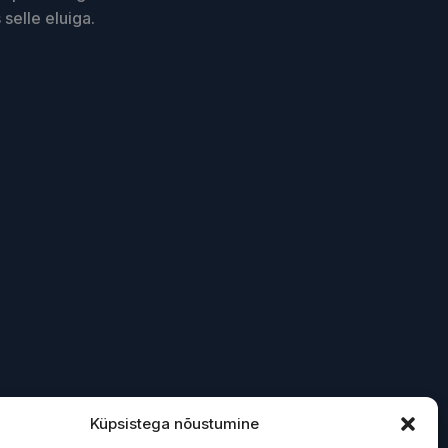
selle eluiga.
Küpsistega nõustumine