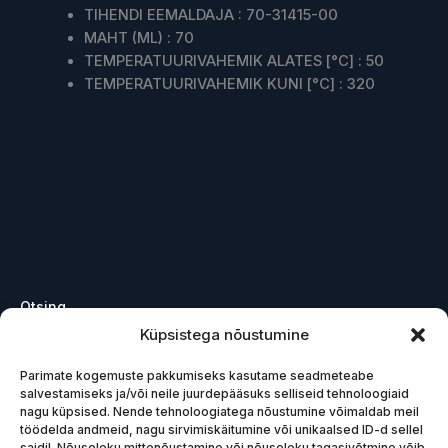
TIHENDI EEMALDAJA
:
70-31415-00
MAHT (ML)
:
70
TEMPERATUURIVAHEMIK ALATES [°C]
:
50
TEMPERATUURIVAHEMIK KUNI [°C]
:
320
Otsing
Küpsistega nõustumine
Otsing
Parimate kogemuste pakkumiseks kasutame seadmeteabe
Mootor
1
salvestamiseks ja/või neile juurdepääsuks selliseid tehnoloogiaid
nagu küpsised. Nende tehnoloogiatega nõustumine võimaldab meil
Pidurid
2
töödelda andmeid, nagu sirvimiskäitumine või unikaalsed ID-d sellel
saidil. Nõusoleku mittenõustamine või nõusoleku tagasivõtmine võib