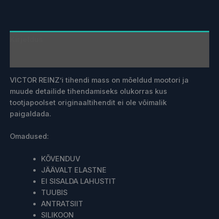
Kirjeldus
Lisainfo
VICTOR REINZ’i tihendi mass on mõeldud mootori ja
muude detailide tihendamiseks olukorras kus
tootjapoolset originaaltihendit ei ole võimalik
paigaldada.
Omadused:
KÕVENDUV
JÄÄVALT ELASTNE
EI SISALDA LAHUSTIT
TUUBIS
ANTRATSIIT
SILIKOON