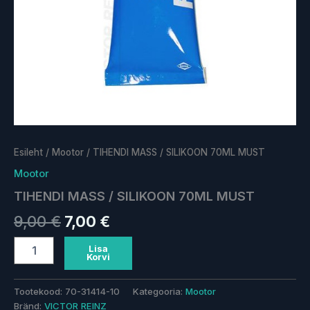
Esileht
/
Mootor
/ TIHENDI MASS / SILIKOON 70ML MUST
Mootor
TIHENDI MASS / SILIKOON 70ML MUST
9,00
€
7,00
€
Lisa
Korvi
Tootekood:
70-31414-10
Kategooria:
Mootor
Bränd:
VICTOR REINZ